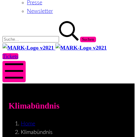
Presse
Newsletter
Suchen
nach:
MARK
MARK
Salzburg
Salzburg
Tickets
Mobile
Menü
Klimabündnis
Home
Klimabündnis