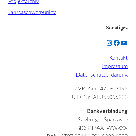
Projektarchiv
Jahresschwerpunkte
Sonstiges
Instagram
Facebo
YouT
Kontakt
Impressum
Datenschutzerklärung
ZVR-Zahl: 471905195
UID-Nr.: ATU66056288
Bankverbindung
Salzburger Sparkasse
BIC: GIBAATWWXXX