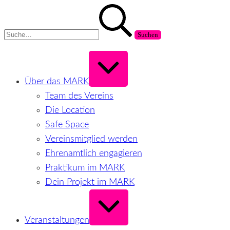
Zum
Suchen
Inhalt
nach:
springen
Erweitern
/
Verkleinern
Über das MARK
Team des Vereins
Die Location
Safe Space
Vereinsmitglied werden
Ehrenamtlich engagieren
Praktikum im MARK
Dein Projekt im MARK
Erweitern
/
Verkleinern
Veranstaltungen