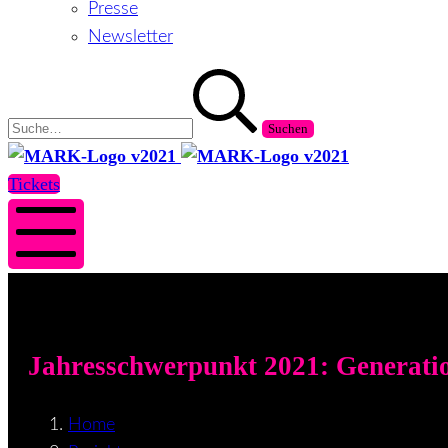
Presse
Newsletter
Suchen
nach:
MARK
MARK
Salzburg
Salzburg
Tickets
Mobile
Menü
Jahresschwerpunkt 2021: Generati
Home