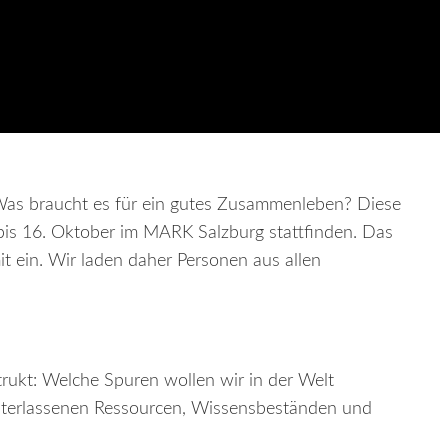
Was braucht es für ein gutes Zusammenleben? Diese
bis 16. Oktober im MARK Salzburg stattfinden. Das
t ein. Wir laden daher Personen aus allen
rukt: Welche Spuren wollen wir in der Welt
nterlassenen Ressourcen, Wissensbeständen und