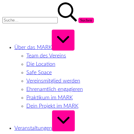
Zum
Suchen
Inhalt
nach:
springen
Erweitern
/
Verkleinern
Über das MARK
Team des Vereins
Die Location
Safe Space
Vereinsmitglied werden
Ehrenamtlich engagieren
Praktikum im MARK
Dein Projekt im MARK
Erweitern
/
Verkleinern
Veranstaltungen