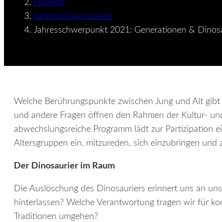
Projekte
Jahresschwerpunkte
Jahresschwerpunkt 2021: Generationen & Dinosa
Welche Berührungspunkte zwischen Jung und Alt gibt 
und andere Fragen öffnen den Rahmen der Kultur- und
abwechslungsreiche Programm lädt zur Partizipation e
Altersgruppen ein, mitzureden, sich einzubringen und
Der Dinosaurier im Raum
Die Auslöschung des Dinosauriers erinnert uns an uns
hinterlassen? Welche Verantwortung tragen wir für 
Traditionen umgehen?