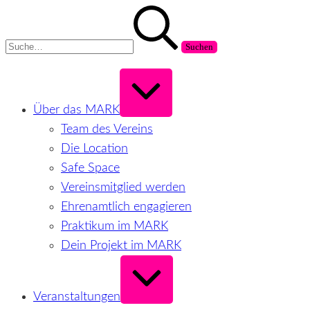
Zum
Suchen
Inhalt
nach:
springen
Erweitern
/
Verkleinern
Über das MARK
Team des Vereins
Die Location
Safe Space
Vereinsmitglied werden
Ehrenamtlich engagieren
Praktikum im MARK
Dein Projekt im MARK
Erweitern
/
Verkleinern
Veranstaltungen