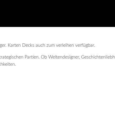
r. Karten Decks auch zum verleihen verfügbar.
strategischen Partien. Ob Weltendesigner, Geschichtenlie
hkeiten.