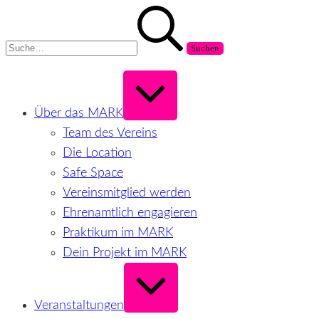
Zum
Suchen
Inhalt
nach:
springen
Erweitern
/
Verkleinern
Über das MARK
Team des Vereins
Die Location
Safe Space
Vereinsmitglied werden
Ehrenamtlich engagieren
Praktikum im MARK
Dein Projekt im MARK
Erweitern
/
Verkleinern
Veranstaltungen