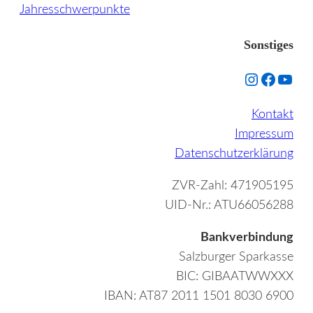
Jahresschwerpunkte
Sonstiges
Instagram
Facebo
YouT
Kontakt
Impressum
Datenschutzerklärung
ZVR-Zahl: 471905195
UID-Nr.: ATU66056288
Bankverbindung
Salzburger Sparkasse
BIC: GIBAATWWXXX
IBAN: AT87 2011 1501 8030 6900